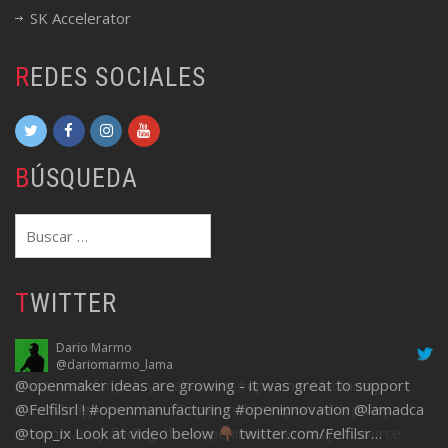
SK Accelerator
REDES SOCIALES
BÚSQUEDA
Buscar:
TWITTER
Dario Marmo
@dariomarmo_lama
@openmaker
ideas are growing - it was great to support
@Felfilsrl
!
#openmanufacturing
#openinnovation
@lamadca
@top_ix
Look at video below
twitter.com/Felfilsr…