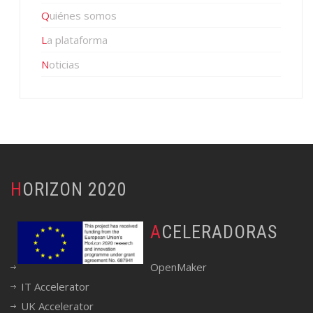
Quiénes somos
La plataforma
Noticias
HORIZON 2020
ACELERADORAS
OpenMaker
IT Accelerator
UK Accelerator