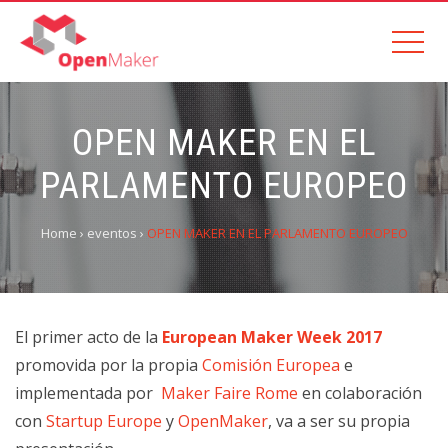
OPEN MAKER EN EL
PARLAMENTO EUROPEO
Home
›
eventos
›
OPEN MAKER EN EL PARLAMENTO EUROPEO
El primer acto de la
European Maker Week 2017
promovida por la propia
Comisión Europea
e
implementada por
Maker Faire Rome
en colaboración
con
Startup Europe
y
OpenMaker
, va a ser su propia